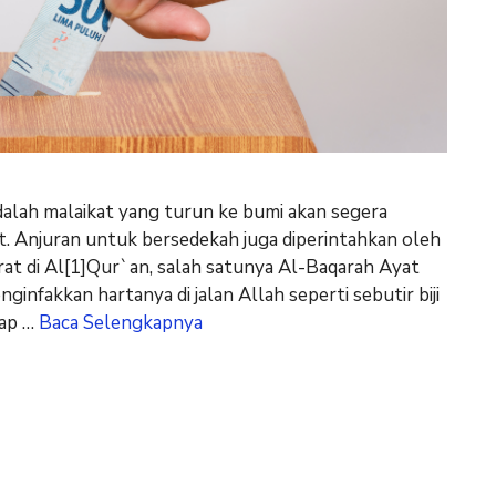
alah malaikat yang turun ke bumi akan segera
 Anjuran untuk bersedekah juga diperintahkan oleh
at di Al[1]Qur`an, salah satunya Al-Baqarah Ayat
nfakkan hartanya di jalan Allah seperti sebutir biji
iap …
Baca Selengkapnya