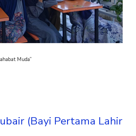
Sahabat Muda”
ubair (Bayi Pertama Lahir