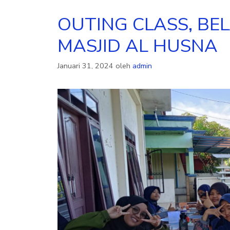
OUTING CLASS, B
MASJID AL HUSNA
Januari 31, 2024
oleh
admin